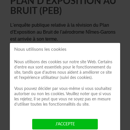
PLAN D'EXPOSITION AU
BRUIT (PEB)
L'enquête publique relative à la révision du Plan
d'Exposition au Bruit de l'aérodrome Nîmes-Garons
est arrivée à son terme.
Nous utilisons les cookies
A télécharger :
rapport et avis du Commissaire
Enquêteur
Nous utilisons des cookies sur notre site Web. Certains
d’entre eux sont essentiels pour le fonctionnement du
site, tandis que d’autres nous aident à améliorer ce site
et l’expérience utilisateur (suivi des cookies).
Vous pouvez décider par vous-même si vous souhaitez
VOS SERVICES EN 1 CLIC
autoriser ou non les cookies. Veuillez noter que si vous
les rejetez, il se peut que vous ne soyez pas en mesure
d’utiliser toutes les fonctionnalités du site.
CONTACT
NUMEROS UTILES
FACEBOOK
J'ACCEPTE